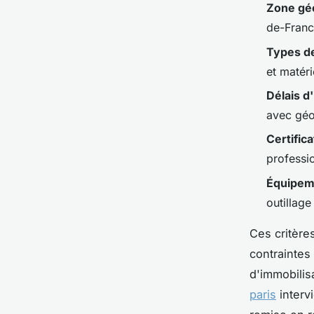
Zone gé
de-Franc
Types de
et matéri
Délais d
avec géo
Certific
professi
Équipeme
outillage
Ces critère
contraintes
d'immobilis
paris
interv