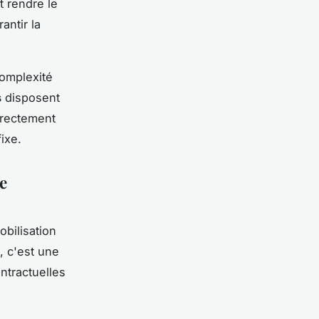
t rendre le
antir la
complexité
s
disposent
irectement
fixe.
e
bilisation
, c'est une
ntractuelles