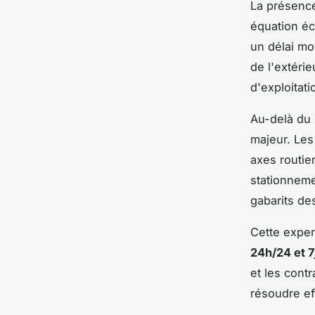
La présence
équation éc
un délai mo
de l'extérie
d'exploitati
Au-delà du 
majeur. Les
axes routier
stationneme
gabarits de
Cette exper
24h/24 et 7
et les cont
résoudre ef