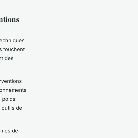
ntions
 techniques
s
touchent
nt des
rventions
tionnements
s poids
outils de
tèmes de