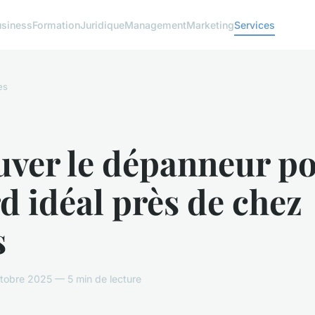
usiness
Formation
Juridique
Management
Marketing
Services
es
uver le dépanneur po
d idéal près de chez
s
tobre 2025 — 5 min de lecture