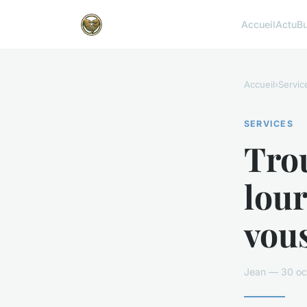
Accueil
Actu
B
Accueil
›
Servic
SERVICES
Tro
lour
vou
Jean — 30 oc