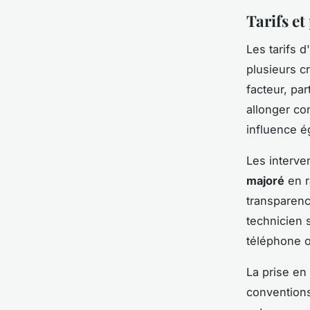
Tarifs et
Les tarifs 
plusieurs cr
facteur, pa
allonger co
influence é
Les interve
majoré
en r
transparenc
technicien 
téléphone o
La prise e
conventions 