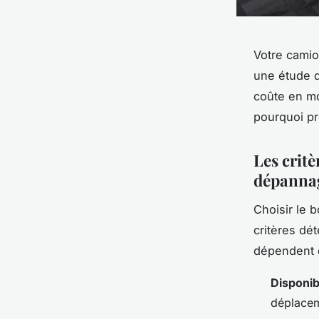
Votre camio
une étude d
coûte en m
pourquoi p
Les critè
dépannag
Choisir le 
critères dét
dépendent d
Disponibi
déplacem