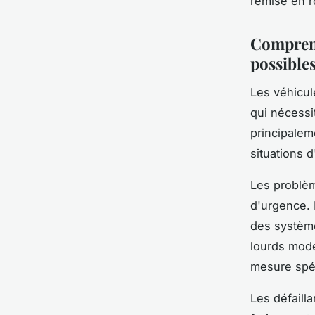
remise en r
Comprend
possible
Les véhicul
qui nécessi
principalem
situations d
Les problèm
d'urgence. 
des système
lourds mode
mesure spéc
Les défaill