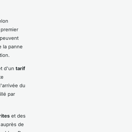
elon
 premier
 peuvent
e la panne
tion.
et d'un
tarif
te
'arrivée du
llé par
rites
et des
r auprès de