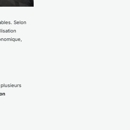
ables. Selon
isation
conomique,
 plusieurs
ion