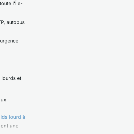
oute l'Île-
TP, autobus
 urgence
lourds et
aux
ds lourd à
sent une