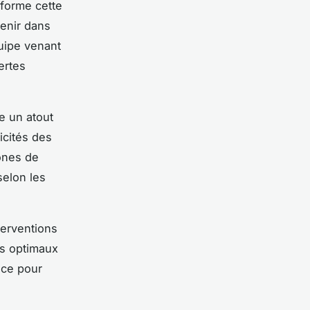
forme cette
enir dans
uipe venant
ertes
e un atout
icités des
zones de
selon les
terventions
es optimaux
nce pour