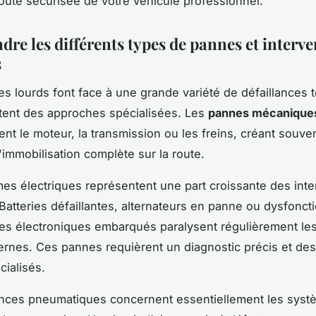
oute sécurisée de votre véhicule professionnel.
re les différents types de pannes et interve
s
es lourds font face à une grande variété de défaillances
tent des approches spécialisées. Les
pannes mécanique
ent le moteur, la transmission ou les freins, créant souve
'immobilisation complète sur la route.
es électriques représentent une part croissante des inte
Batteries défaillantes, alternateurs en panne ou dysfonc
s électroniques embarqués paralysent régulièrement le
rnes. Ces pannes requièrent un diagnostic précis et des 
ialisés.
ances pneumatiques concernent essentiellement les sys